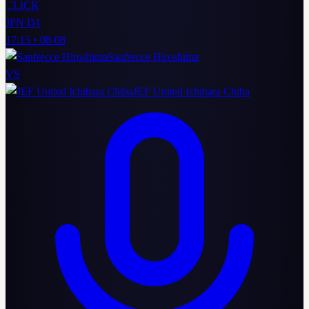
CLICK
JPN D1
17:15
•
08-08
Sanfrecce Hiroshima
VS
JEF United Ichihara Chiba