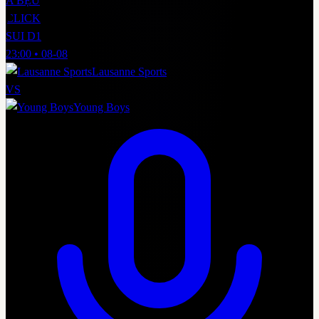
A BỆU
CLICK
SUI D1
23:00
•
08-08
Lausanne Sports
VS
Young Boys