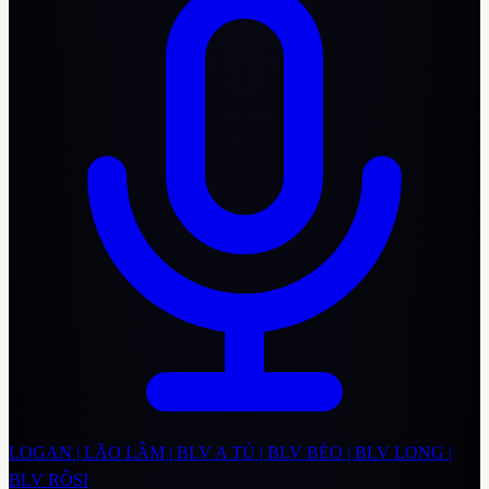
LOGAN | LÃO LÂM | BLV A TÚ | BLV BÉO | BLV LONG |
BLV RÔSI