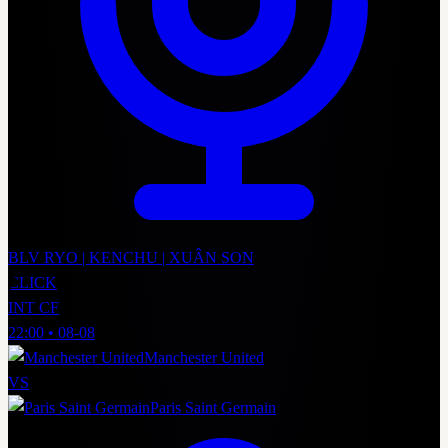
BLV RYO | KENCHU | XUÂN SON
CLICK
INT CF
22:00
•
08-08
Manchester United
VS
Paris Saint Germain