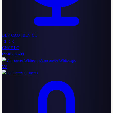
BLV CÁO | BLV CÒ
CLICK
CNCF LC
09:40
•
08-08
Vancouver Whitecaps
VS
FC Juarez