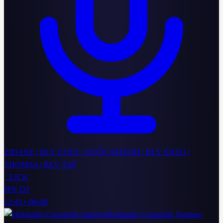
ZIDANE | BLV COZY | QUỐC KHÁNH | BLV ENZO |
THOMAS | BLV TAP
CLICK
JPN D2
12:45
•
08-08
Hokkaido Consadole Sapporo