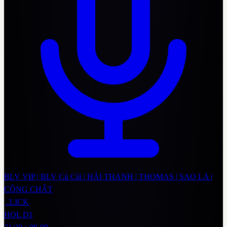
BLV VIP | BLV Củ Cải | HẢI THANH | THOMAS | SAO LA |
CÔNG CHẤT
CLICK
HOL D1