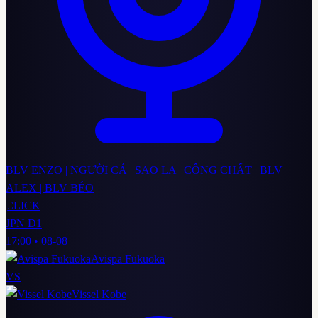
BLV ENZO | NGƯỜI CÁ | SAO LA | CÔNG CHẤT | BLV
ALEX | BLV BÉO
CLICK
JPN D1
17:00
•
08-08
Avispa Fukuoka
VS
Vissel Kobe