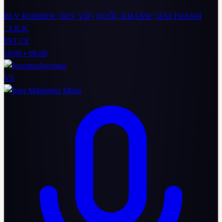
BLV ROBBEN | BLV VIP | QUỐC KHÁNH | HẢI THANH
CLICK
INT CF
18:00
•
08-08
Juventus
VS
Inter Milan