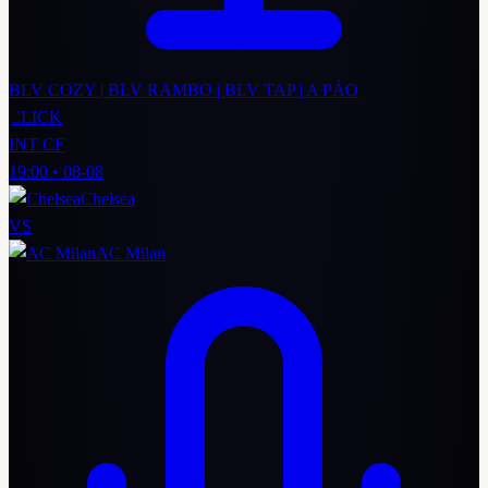
BLV COZY | BLV RAMBO | BLV TAP | A PÁO
CLICK
INT CF
19:00
•
08-08
Chelsea
VS
AC Milan