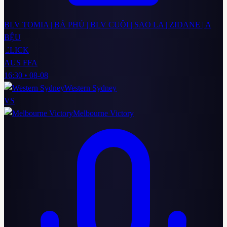
BLV TOMIA | BÁ PHÚ | BLV CUỘI | SAO LA | ZIDANE | A
BỆU
CLICK
AUS FFA
16:30
•
08-08
Western Sydney
VS
Melbourne Victory