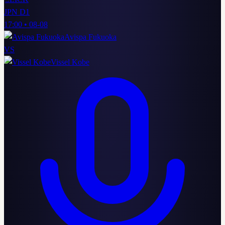
JPN D1
17:00
•
08-08
Avispa Fukuoka
VS
Vissel Kobe