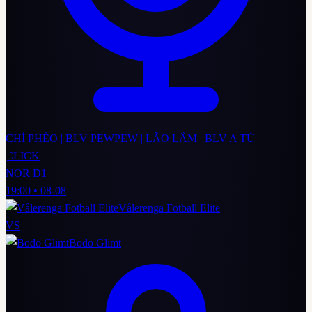
CHÍ PHÈO | BLV PEWPEW | LÃO LÂM | BLV A TÚ
CLICK
NOR D1
19:00
•
08-08
Vålerenga Fotball Elite
VS
Bodo Glimt