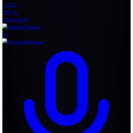
CLICK
AFF SC
20:00
•
08-08
Thailand
VS
Myanmar