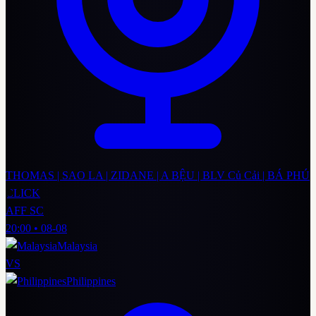
THOMAS | SAO LA | ZIDANE | A BỆU | BLV Củ Cải | BÁ PHÚ
CLICK
AFF SC
20:00
•
08-08
Malaysia
VS
Philippines