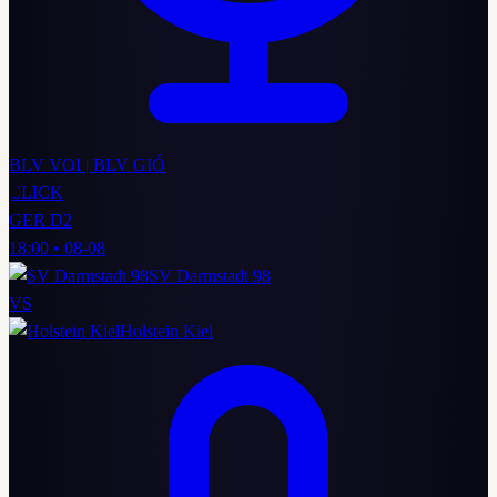
BLV VOI | BLV GIÓ
CLICK
GER D2
18:00
•
08-08
SV Darmstadt 98
VS
Holstein Kiel