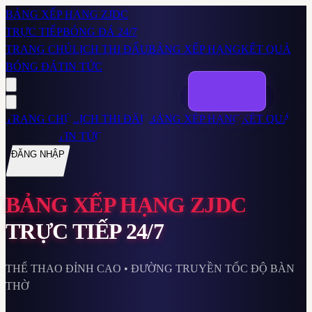
BẢNG XẾP HẠNG ZJDC
TRỰC TIẾP
BÓNG ĐÁ 24/7
TRANG CHỦ
LỊCH THI ĐẤU
BẢNG XẾP HẠNG
KẾT QUẢ
BÓNG ĐÁ
TIN TỨC
TRANG CHỦ
LỊCH THI ĐẤU
BẢNG XẾP HẠNG
KẾT QUẢ
BÓNG ĐÁ
TIN TỨC
ĐĂNG NHẬP
BẢNG XẾP HẠNG ZJDC
TRỰC TIẾP 24/7
THỂ THAO ĐỈNH CAO • ĐƯỜNG TRUYỀN TỐC ĐỘ BÀN
THỜ