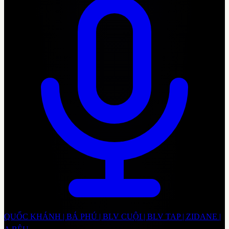
QUỐC KHÁNH | BÁ PHÚ | BLV CUỘI | BLV TAP | ZIDANE |