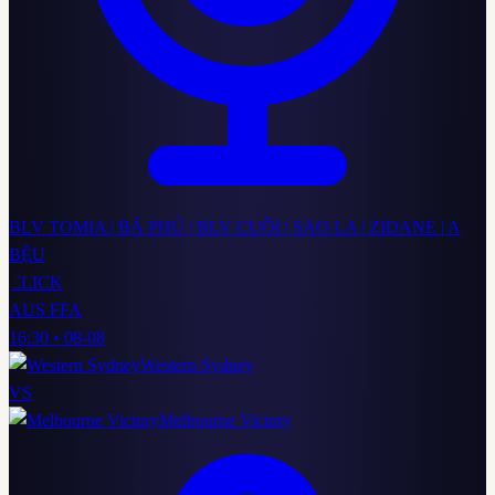
BLV TOMIA | BÁ PHÚ | BLV CUỘI | SAO LA | ZIDANE | A
BỆU
CLICK
AUS FFA
16:30
•
08-08
Western Sydney
VS
Melbourne Victory