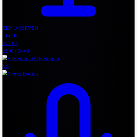
BEN 10 | SEVEN
CLICK
INT CF
22:00
•
08-08
VfB Stuttgart
VS
Everton