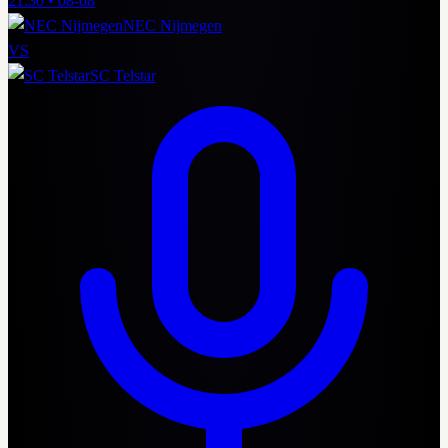
21:30
•
08-08
NEC Nijmegen
VS
SC Telstar