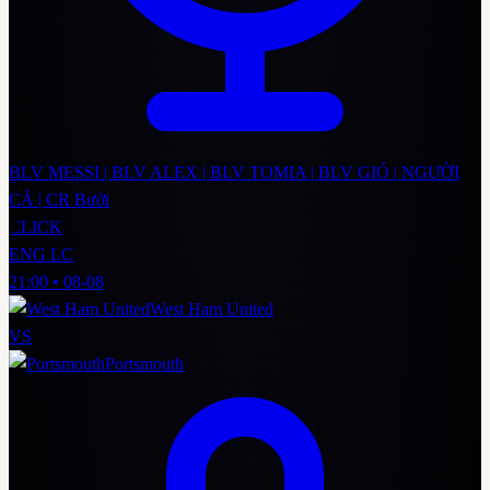
BLV MESSI | BLV ALEX | BLV TOMIA | BLV GIÓ | NGƯỜI
CÁ | CR Bưởi
CLICK
ENG LC
21:00
•
08-08
West Ham United
VS
Portsmouth