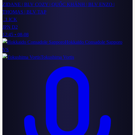
ZIDANE | BLV COZY | QUỐC KHÁNH | BLV ENZO |
THOMAS | BLV TAP
CLICK
JPN D2
12:45
•
08-08
Hokkaido Consadole Sapporo
VS
Tokushima Vortis