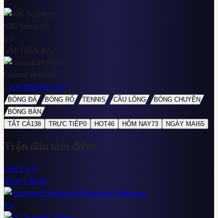
SJK Seinajoen
0
-
0
SẮP DIỄN RA
Gnistan Helsinki
VÀO PHÒNG LIVE
BÓNG ĐÁ
BÓNG RỔ
TENNIS
CẦU LÔNG
BÓNG CHUYỀN
BÓNG BÀN
TẤT CẢ
138
TRỰC TIẾP
0
HOT
46
HÔM NAY
73
NGÀY MAI
65
Trận đấu
tâm điểm
CNCF LC
09:40
•
08-08
Vancouver Whitecaps
VS
FC Juarez