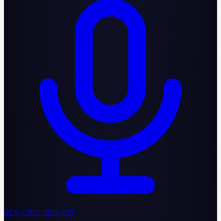
BLV CÁO | BLV CÒ