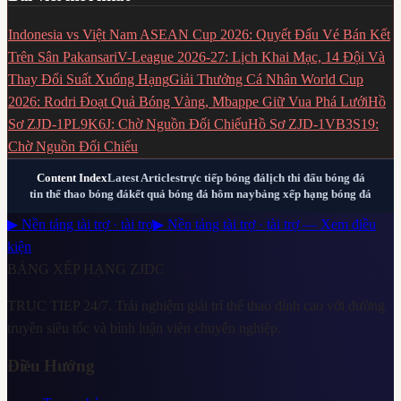
Indonesia vs Việt Nam ASEAN Cup 2026: Quyết Đấu Vé Bán Kết
Trên Sân Pakansari
V-League 2026-27: Lịch Khai Mạc, 14 Đội Và
Thay Đổi Suất Xuống Hạng
Giải Thưởng Cá Nhân World Cup
2026: Rodri Đoạt Quả Bóng Vàng, Mbappe Giữ Vua Phá Lưới
Hồ
Sơ ZJD-1PL9K6J: Chờ Nguồn Đối Chiếu
Hồ Sơ ZJD-1VB3S19:
Chờ Nguồn Đối Chiếu
Content Index
Latest Articles
trực tiếp bóng đá
lịch thi đấu bóng đá
tin thể thao bóng đá
kết quả bóng đá hôm nay
bảng xếp hạng bóng đá
▶ Nền tảng tài trợ · tài trợ
▶ Nền tảng tài trợ · tài trợ — Xem điều
kiện
BẢNG XẾP HẠNG ZJDC
TRUC TIEP 24/7
. Trải nghiệm giải trí thể thao đỉnh cao với đường
truyền siêu tốc và bình luận viên chuyên nghiệp.
Điều Hướng