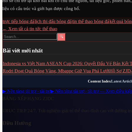
Hồ sơ chỉ trở lại kho bài khi có chủ thể nguồn, tài liệu gốc, phiên b
liệu có cấu trúc và giới hạn được công bố.
trực tiếp bóng đá
lịch thi đấu bóng đá
tin thể thao bóng đá
kết quả bó
← Xem tất cả tin tức thể thao
🔍
Bài viết mới nhất
Indonesia vs Việt Nam ASEAN Cup 2026: Quyết Đấu Vé Bán Kết Tr
Rodri Đoạt Quả Bóng Vàng, Mbappe Giữ Vua Phá Lưới
Hồ Sơ ZJD-
Content Index
Latest Articl
▶ Nền tảng tài trợ · tài trợ
▶ Nền tảng tài trợ · tài trợ — Xem điều kiệ
BẢNG XẾP HẠNG ZJDC
TRUC TIEP 24/7
. Trải nghiệm giải trí thể thao đỉnh cao với đường t
Điều Hướng