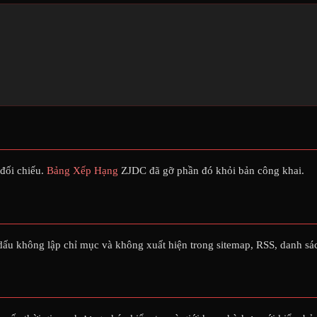
đối chiếu.
Bảng Xếp Hạng
ZJDC đã gỡ phần đó khỏi bản công khai.
 dấu không lập chỉ mục và không xuất hiện trong sitemap, RSS, danh sác