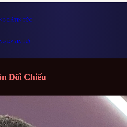
NG ĐÁ
TIN TỨC
NG ĐÁ
TIN TỨC
n Đối Chiếu