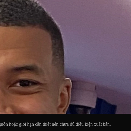
ồn hoặc giới hạn cần thiết nên chưa đủ điều kiện xuất bản.