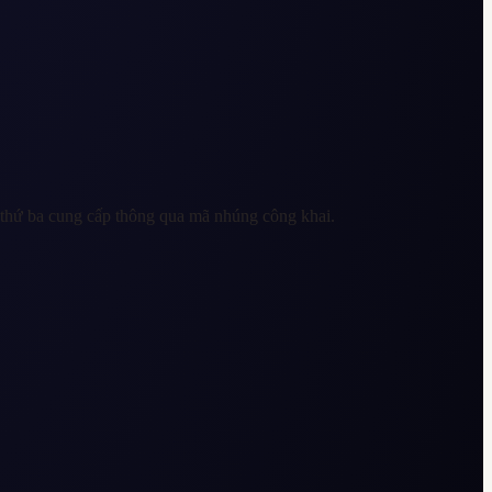
n thứ ba cung cấp thông qua mã nhúng công khai.