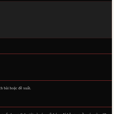
h bài hoặc đề xuất.