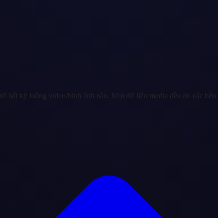
 trữ bất kỳ luồng video/hình ảnh nào. Mọi dữ liệu media đều do các bê