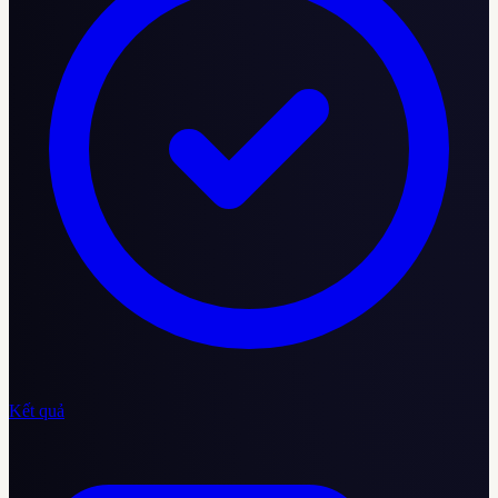
Kết quả