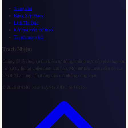
Trang chủ
Bảng Xếp Hạng
Lịch Thi Đấu
Kết quả môn thể thao
Tin tức nóng hổi
Trách Nhịệm
Chúng tôi là công cụ tìm kiếm tự động, không trực tiếp phát hay lưu
trữ bất kỳ luồng video/hình ảnh nào. Mọi dữ liệu media đều do các
bên thứ ba cung cấp thông qua mã nhúng công khai.
©
2026
BẢNG XẾP HẠNG ZJDC
SPORTS.