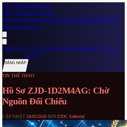
BẢNG XẾP HẠNG ZJDC
TRỰC TIẾP
BÓNG ĐÁ 24/7
TRANG CHỦ
LỊCH THI ĐẤU
BẢNG XẾP HẠNG
KẾT QUẢ
BÓNG ĐÁ
TIN TỨC
TRANG CHỦ
LỊCH THI ĐẤU
BẢNG XẾP HẠNG
KẾT QUẢ
BÓNG ĐÁ
TIN TỨC
ĐĂNG NHẬP
TIN THỂ THAO
Hồ Sơ ZJD-1D2M4AG: Chờ
Nguồn Đối Chiếu
CẬP NHẬT
24/05/2026
BỞI
ZJDC Editorial