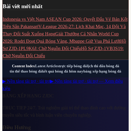
Bài viết mới nhất
Indonesia vs Việt Nam ASEAN Cup 2026: Quyết Đấu Vé Bán Kết
Trên Sân Pakansari
V-League 2026-27: Lịch Khai Mạc, 14 Đội Và
Thay Đổi Suất Xuống Hạng
Giải Thưởng Cá Nhân World Cup
2026: Rodri Đoạt Quả Bóng Vàng, Mbappe Giữ Vua Phá Lưới
Hồ
Sơ ZJD-1PL9K6J: Chờ Nguồn Đối Chiếu
Hồ Sơ ZJD-1VB3S19:
Chờ Nguồn Đối Chiếu
Content Index
Latest Articles
trực tiếp bóng đá
lịch thi đấu bóng đá
tin thể thao bóng đá
kết quả bóng đá hôm nay
bảng xếp hạng bóng đá
▶ Nền tảng tài trợ · tài trợ
▶ Nền tảng tài trợ · tài trợ — Xem điều
kiện
BẢNG XẾP HẠNG ZJDC
TRUC TIEP 24/7
. Trải nghiệm giải trí thể thao đỉnh cao với đường
truyền siêu tốc và bình luận viên chuyên nghiệp.
Điều Hướng