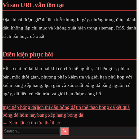
Vì sao URL vẫn tồn tại
Địa chỉ cũ được giữ để liên kết không bị gãy, nhưng trang được đánh
dấu không lập chỉ mục và không xuất hiện trong sitemap, RSS, danh
sách bài hoặc đề xuất.
Điều kiện phục hồi
Hồ sơ chỉ trở lại kho bài khi có chủ thể nguồn, tài liệu gốc, phiên
bản, mốc thời gian, phương pháp kiểm tra và giới hạn phù hợp với
kiểm bảng xếp hạng, lịch giải và xác suất bóng đá bằng nguồn có
ngày, dữ liệu có cấu trúc và giới hạn được công bố.
trực tiếp bóng đá
lịch thi đấu bóng đá
tin thể thao bóng đá
kết quả
bóng đá hôm nay
bảng xếp hạng bóng đá
← Xem tất cả tin tức thể thao
🔍